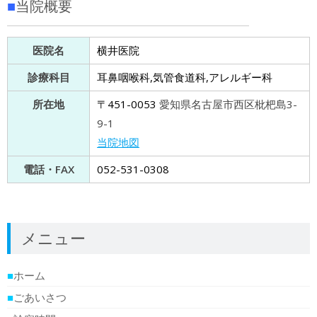
■
当院概要
医院名
横井医院
診療科目
耳鼻咽喉科,気管食道科,アレルギー科
所在地
〒451-0053
愛知県名古屋市西区枇杷島3-
9-1
当院地図
電話・FAX
052-531-0308
メニュー
■
ホーム
■
ごあいさつ